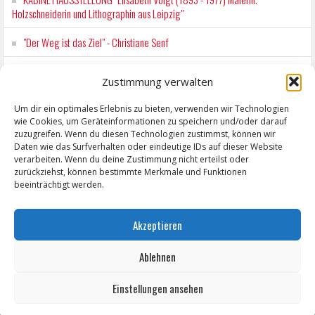
Holzschneiderin und Lithographin aus Leipzig"
"Der Weg ist das Ziel" - Christiane Senf
Workshop für Kinder: Stop-Motion mit LEGO® & Robotik
Zustimmung verwalten
Kunstfest Zeitz
Um dir ein optimales Erlebnis zu bieten, verwenden wir Technologien
wie Cookies, um Geräteinformationen zu speichern und/oder darauf
Mit der Drahtseilbahn zur ZENTRALSTATION
zuzugreifen. Wenn du diesen Technologien zustimmst, können wir
Daten wie das Surfverhalten oder eindeutige IDs auf dieser Website
verarbeiten. Wenn du deine Zustimmung nicht erteilst oder
zurückziehst, können bestimmte Merkmale und Funktionen
beeinträchtigt werden.
Akzeptieren
Ablehnen
Einstellungen ansehen
Copyright © 2026 ZeitzOnline, Reiner Eckel