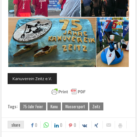
Kanuverein Zeitz e.V.
Tags:
75-Jahr Feier
Kanu
Wassersport
Zeitz
share
0
0
0