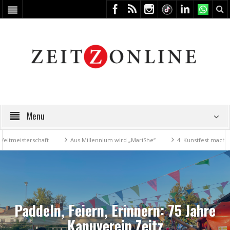
Menu
erschaft
Aus Millennium wird „MariShe“
4. Kunstfest macht Zeitz zu
Paddeln, Feiern, Erinnern: 75 Jahre
Kanuverein Zeitz