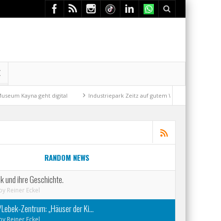
E
 geht digital
Industriepark Zeitz auf gutem Weg
Mit der Drahtseilb
RANDOM NEWS
ck und ihre Geschichte.
by
Reiner Eckel
/Lebek-Zentrum: „Häuser der Ki...
by
Reiner Eckel