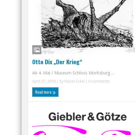
Otto Dix „Der Krieg“
Ab 4. Mai / Museum Schloss Moritzburg ...
April 27, 2018
| by
Reiner Eckel
|
0 comments
Read more