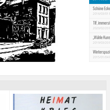
Schöne Ecke
2016/03/01
TIF, immers
2020/02/20
„Wähle Kuns
2019/03/20
Winterspazi
2015/01/04