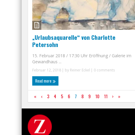
„Urlaubsaquarelle“ von Charlotte
Petersohn
15. Februar 2018 / 17:30 Uhr Eröffnung / Galerie im
Gewandhaus ...
Februar 12, 2018
| by
Reiner Eckel
|
0 comments
Read more
«
‹
3
4
5
6
7
8
9
10
11
›
»