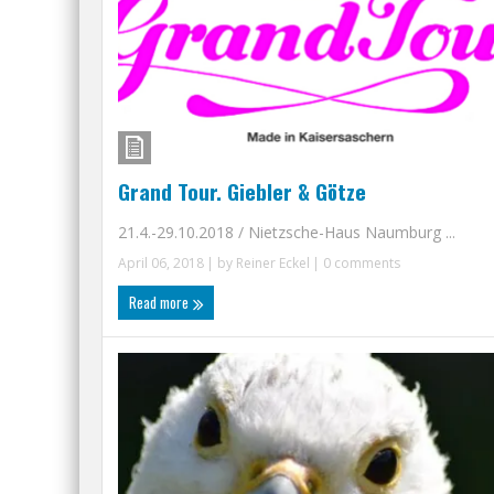
Grand Tour. Giebler & Götze
21.4.-29.10.2018 / Nietzsche-Haus Naumburg ...
April 06, 2018
| by
Reiner Eckel
|
0 comments
Read more