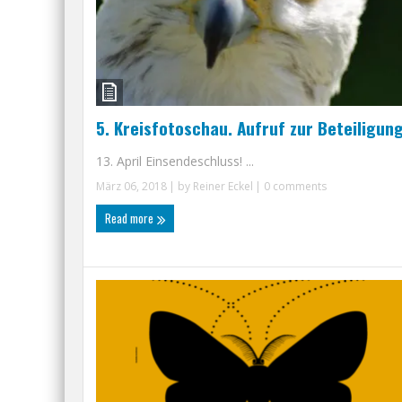
5. Kreisfotoschau. Aufruf zur Beteiligun
13. April Einsendeschluss! ...
März 06, 2018
| by
Reiner Eckel
|
0 comments
Read more