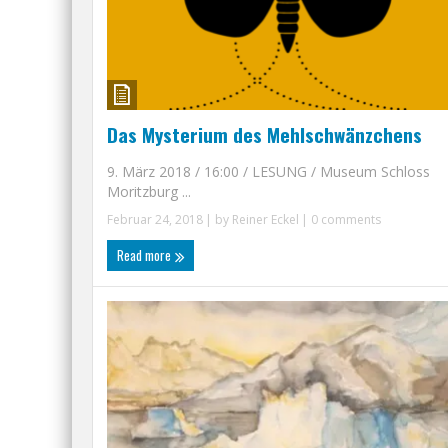
Das Mysterium des Mehlschwänzchens
9. März 2018 / 16:00 / LESUNG / Museum Schloss
Moritzburg ...
Februar 24, 2018
| by
Reiner Eckel
|
0 comments
Read more