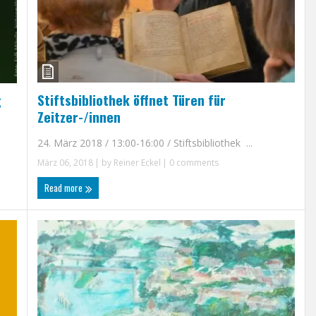
Stiftsbibliothek öffnet Türen für
g
Zeitzer-/innen
24. März 2018 / 13:00-16:00 / Stiftsbibliothek ...
März 06, 2018
| by
Reiner Eckel
|
0 comments
Read more