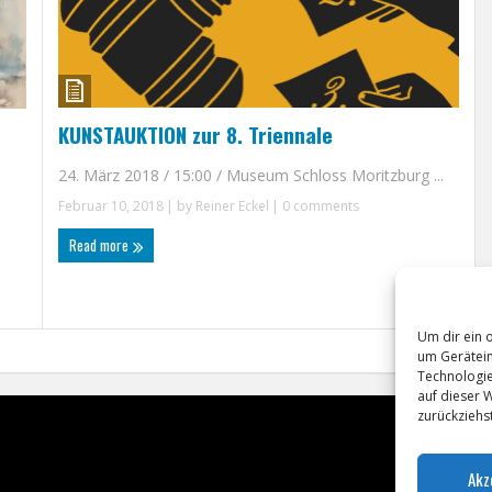
KUNSTAUKTION zur 8. Triennale
24. März 2018 / 15:00 / Museum Schloss Moritzburg ...
Februar 10, 2018
| by
Reiner Eckel
|
0 comments
Read more
Um dir ein 
um Gerätein
Technologie
auf dieser 
zurückziehs
Akz