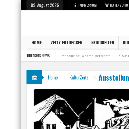
09. August 2026
IMPRESSUM
DATENSCHU
HOME
ZEITZ ENTDECKEN
NEUIGKEITEN
KU
BREAKING NEWS
r Stadt Zeitz
Bronzemedaille bei Weltmeisterschaft
Aus Millennium 
Ausstellu
Home
KulturZeitz