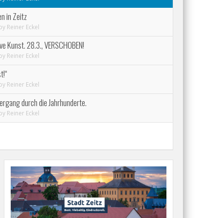
n in Zeitz
by
Reiner Eckel
ive Kunst. 28.3., VERSCHOBEN!
by
Reiner Eckel
t!“
by
Reiner Eckel
ergang durch die Jahrhunderte.
by
Reiner Eckel