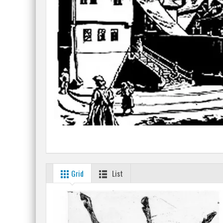
Grid
List