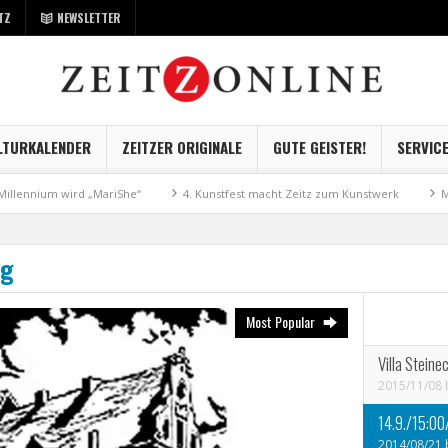
TZ
NEWSLETTER
LTURKALENDER
ZEITZER ORIGINALE
GUTE GEISTER!
SERVIC
wird „MariShe“
4. Kunstfest macht Zeitz zum Kunstwerk
Museum Kayna
ng
Most Popular
Villa Steine
2015/11/08
14.9./15:00
2014/08/21