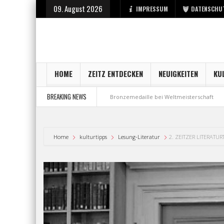
09. August 2026
IMPRESSUM
DATENSCHU
HOME
ZEITZ ENTDECKEN
NEUIGKEITEN
KU
BREAKING NEWS
fsstart bei der Stadt Zeitz
Bronzemedaille bei Weltmeisterschaft
Aus
Home
kulturtipps
Lesung-Literatur
2. ZEITZER LITERATU