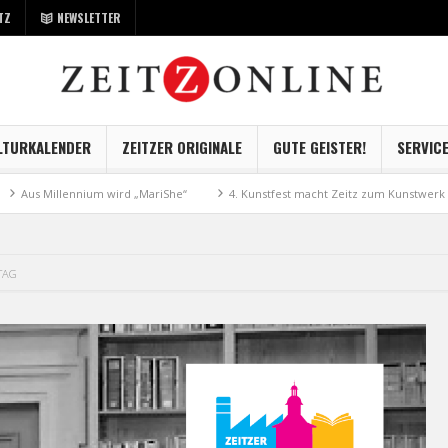
TZ
NEWSLETTER
LTURKALENDER
ZEITZER ORIGINALE
GUTE GEISTER!
SERVIC
 Millennium wird „MariShe“
4. Kunstfest macht Zeitz zum Kunstwerk
RTAG