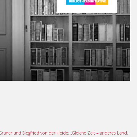
runer und Siegfried von der Heide: „Gleiche Zeit – anderes Land.