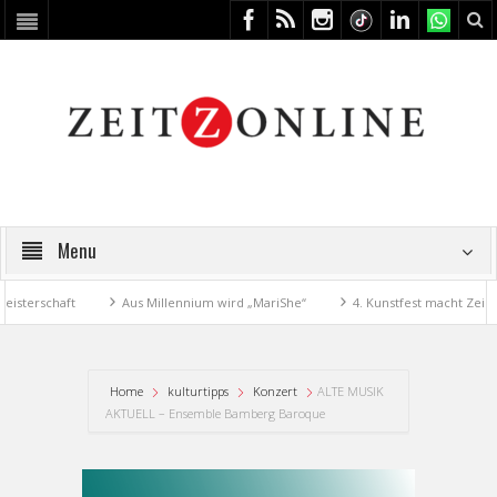
Menu
terschaft
Aus Millennium wird „MariShe“
4. Kunstfest macht Zeitz z
Home
kulturtipps
Konzert
ALTE MUSIK
AKTUELL – Ensemble Bamberg Baroque