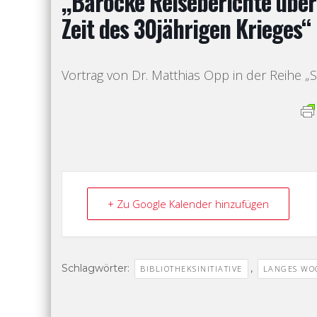
,,Barocke Reiseberichte über
Zeit des 30jährigen Krieges“
Vortrag von Dr. Matthias Opp in der Reihe
„S
+ Zu Google Kalender hinzufügen
Schlagwörter:
,
BIBLIOTHEKSINITIATIVE
LANGES WO