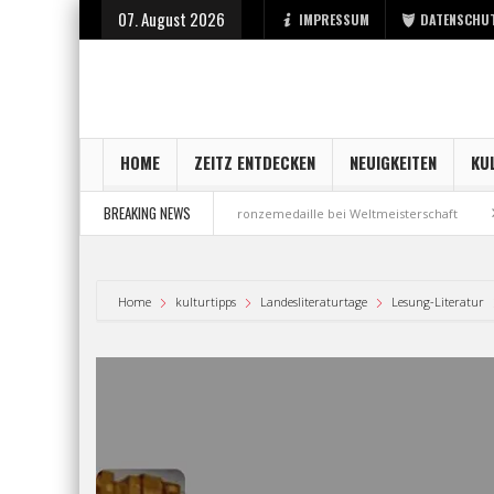
07. August 2026
IMPRESSUM
DATENSCHU
HOME
ZEITZ ENTDECKEN
NEUIGKEITEN
KU
BREAKING NEWS
tart bei der Stadt Zeitz
Bronzemedaille bei Weltmeisterschaft
Aus M
Home
kulturtipps
Landesliteraturtage
Lesung-Literatur