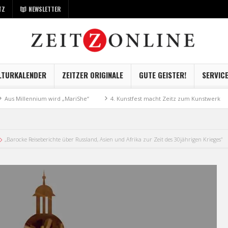
TZ
NEWSLETTER
LTURKALENDER
ZEITZER ORIGINALE
GUTE GEISTER!
SERVIC
illennium wird „MariShe“
4. Kunstfest macht Zeitz zum Kunstwerk
Mu
,,Barocke Reiseberichte über Russland, Asien und Afrika zur Zeit des 30jährigen Krieges“