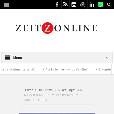
Menu
 Weltmeisterschaft
Aus Millennium wird „MariShe“
4. Kunstfest mach
Home
kulturtipps
Ausstellungen
DIE
DOBISER KUNST- UND WUNDERKAMMER VON
ANDREAS RICHTER