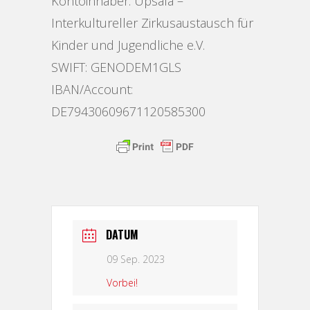
Kontoinhaber: Upsala –
Interkultureller Zirkusaustausch für
Kinder und Jugendliche e.V.
SWIFT: GENODEM1GLS
IBAN/Account:
DE79430609671120585300
DATUM
09 Sep. 2023
Vorbei!