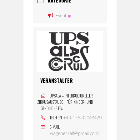
KATEGORIE
Event
VERANSTALTER
UPSALA – INTERKULTURELLER
ZIRKUSAUSTAUSCH FÜR KINDER- UND
JUGENDLICHE E.V.
TELEFON
+49-176-32048429
E-MAIL
wagener.ralf@gmail.com