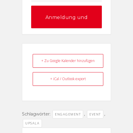
Anmeldung und
Information
+ Zu Google Kalender hinzufügen
+ iCal / Outlook export
Schlagwörter:
,
,
ENGAGEMENT
EVENT
UPSALA