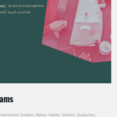
rams
einsamen Stopfen, Nähen, Häkeln, Stricken, Quatschen,