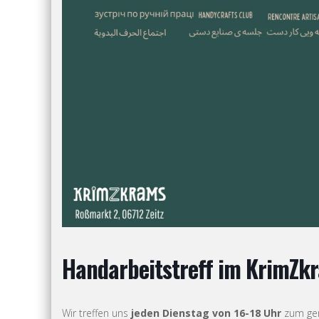
Handarbeitstreff im KrimZk
Wir treffen uns
jeden Dienstag
von
16-18 Uhr
zum gem