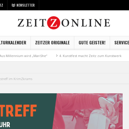
TZ
NEWSLETTER
LTURKALENDER
ZEITZER ORIGINALE
GUTE GEISTER!
SERVIC
llennium wird „MariShe“
4. Kunstfest macht Zeitz zum Kunstwerk
Mu
tstreff im KrimZkrams