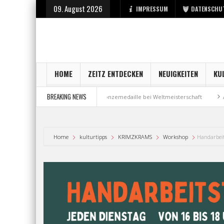
09. August 2026
IMPRESSUM
DATENSCHU
HOME
ZEITZ ENTDECKEN
NEUIGKEITEN
KU
BREAKING NEWS
art bei der Stadt Zeitz
Bronzemedaille bei Weltmeisterschaft
Aus Mi
Home
kulturtipps
KRIMZKRAMS
Workshop
Handarbei