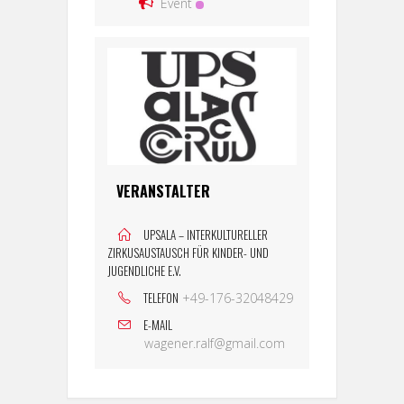
Event
VERANSTALTER
UPSALA – INTERKULTURELLER
ZIRKUSAUSTAUSCH FÜR KINDER- UND
JUGENDLICHE E.V.
TELEFON
+49-176-32048429
E-MAIL
wagener.ralf@gmail.com