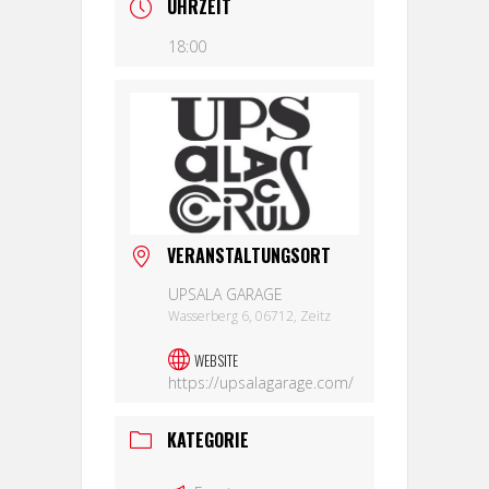
UHRZEIT
18:00
VERANSTALTUNGSORT
UPSALA GARAGE
Wasserberg 6, 06712, Zeitz
WEBSITE
https://upsalagarage.com/
KATEGORIE