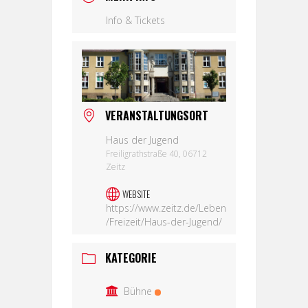
Info & Tickets
VERANSTALTUNGSORT
Haus der Jugend
Freiligrathstraße 40, 06712
Zeitz
WEBSITE
https://www.zeitz.de/Leben
/Freizeit/Haus-der-Jugend/
KATEGORIE
Bühne