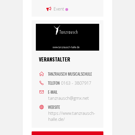
Event
VERANSTALTER
TANZRAUSCH MUSICALSCHULE
TELEFON
0163 - 3807917
E-MAIL
tanzrausch@gmx.net
WEBSITE
https://www.tanzrausch-
halle.de/