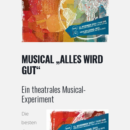
MUSICAL „ALLES WIRD
GUT“
Ein theatrales Musical-
Experiment
Die
besten