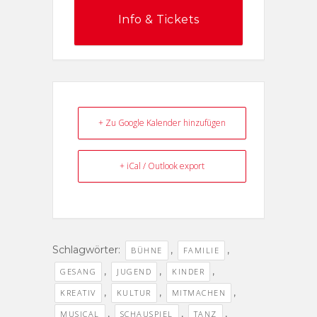
Info & Tickets
+ Zu Google Kalender hinzufügen
+ iCal / Outlook export
Schlagwörter:
,
,
BÜHNE
FAMILIE
,
,
,
GESANG
JUGEND
KINDER
,
,
,
KREATIV
KULTUR
MITMACHEN
,
,
,
MUSICAL
SCHAUSPIEL
TANZ