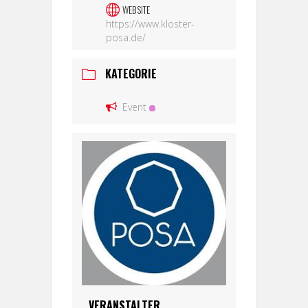
WEBSITE
https://www.kloster-
posa.de/
KATEGORIE
Event
VERANSTALTER