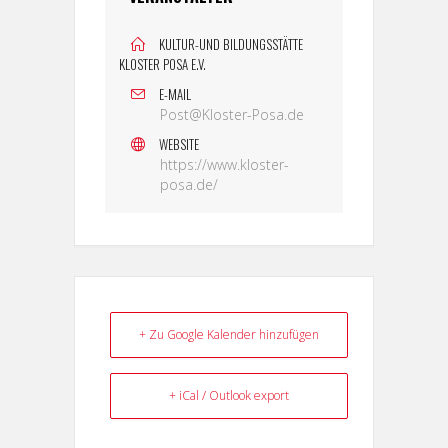
KULTUR-UND BILDUNGSSTÄTTE
KLOSTER POSA E.V.
E-MAIL
Post@Kloster-Posa.de
WEBSITE
https://www.kloster-
posa.de/
+ Zu Google Kalender hinzufügen
+ iCal / Outlook export