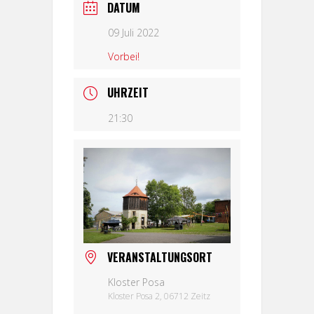
DATUM
09 Juli 2022
Vorbei!
UHRZEIT
21:30
VERANSTALTUNGSORT
Kloster Posa
Kloster Posa 2, 06712 Zeitz