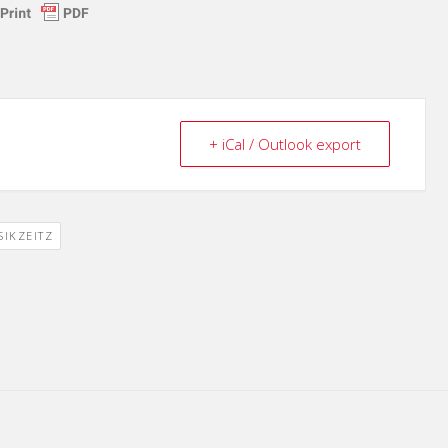
+ iCal / Outlook export
IKZEITZ