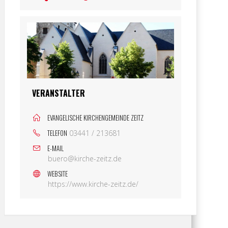
VERANSTALTER
EVANGELISCHE KIRCHENGEMEINDE ZEITZ
TELEFON
03441 / 213681
E-MAIL
buero@kirche-zeitz.de
WEBSITE
https://www.kirche-zeitz.de/