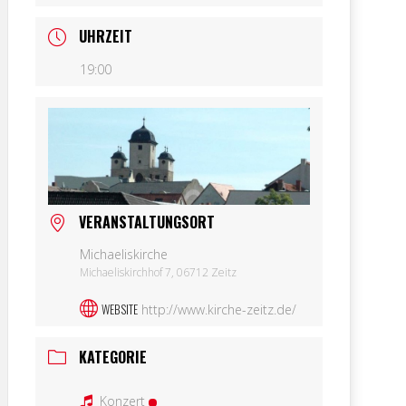
UHRZEIT
19:00
VERANSTALTUNGSORT
Michaeliskirche
Michaeliskirchhof 7, 06712 Zeitz
WEBSITE
http://www.kirche-zeitz.de/
KATEGORIE
Konzert