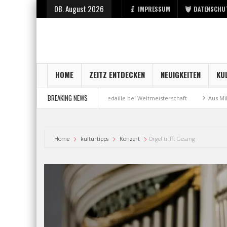
08. August 2026
IMPRESSUM
DATENSCHU
HOME
ZEITZ ENTDECKEN
NEUIGKEITEN
KU
BREAKING NEWS
adt Zeitz
Bronzemedaille bei Weltmeisterschaft
Aus Millennium wird
Home
kulturtipps
Konzert
Orgel trifft Gesang