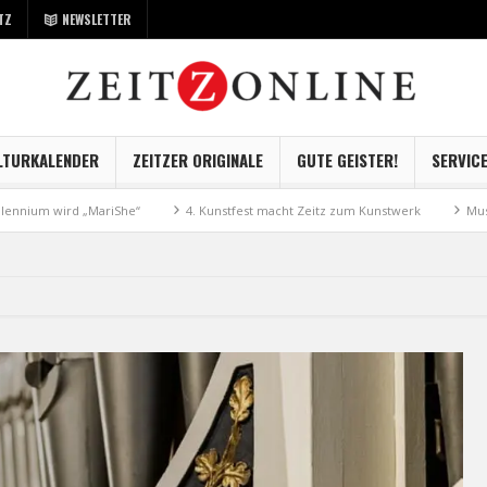
TZ
NEWSLETTER
LTURKALENDER
ZEITZER ORIGINALE
GUTE GEISTER!
SERVIC
 „MariShe“
4. Kunstfest macht Zeitz zum Kunstwerk
Museum Kayna geh