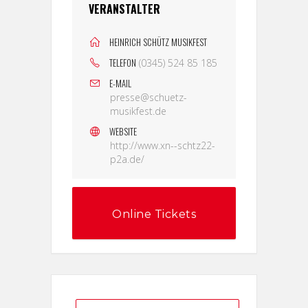
VERANSTALTER
HEINRICH SCHÜTZ MUSIKFEST
TELEFON
(0345) 524 85 185
E-MAIL
presse@schuetz-
musikfest.de
WEBSITE
http://www.xn--schtz22-
p2a.de/
Online Tickets