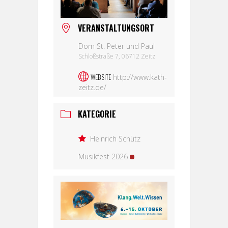
VERANSTALTUNGSORT
Dom St. Peter und Paul
Schloßstraße 7, 06712 Zeitz
WEBSITE
http://www.kath-
zeitz.de/
KATEGORIE
Heinrich Schütz
Musikfest 2026