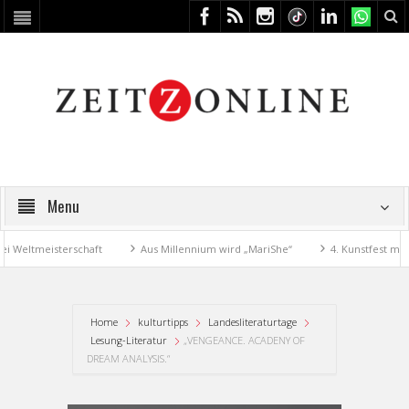
Menu
eltmeisterschaft
Aus Millennium wird „MariShe“
4. Kunstfest macht 
Home
kulturtipps
Landesliteraturtage
Lesung-Literatur
„VENGEANCE. ACADENY OF
DREAM ANALYSIS.“