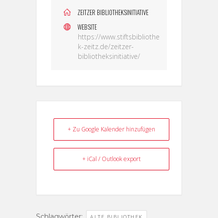
ZEITZER BIBLIOTHEKSINITIATIVE
WEBSITE
https://www.stiftsbibliothe
k-zeitz.de/zeitzer-
bibliotheksinitiative/
+ Zu Google Kalender hinzufügen
+ iCal / Outlook export
Schlagwörter:
,
ALTE BIBLIOTHEK