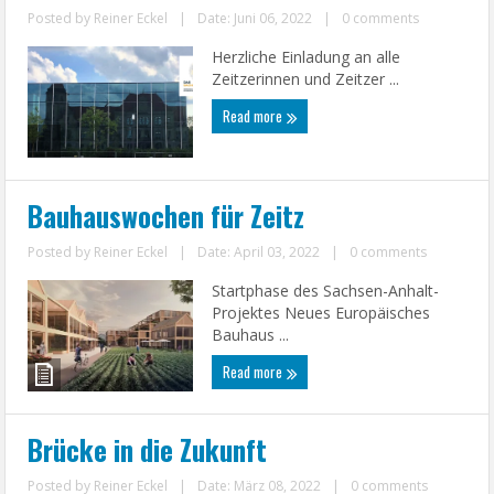
Posted by
Reiner Eckel
|
Date: Juni 06, 2022
|
0 comments
Herzliche Einladung an alle
Zeitzerinnen und Zeitzer ...
Read more
Bauhauswochen für Zeitz
Posted by
Reiner Eckel
|
Date: April 03, 2022
|
0 comments
Startphase des Sachsen-Anhalt-
Projektes Neues Europäisches
Bauhaus ...
Read more
Brücke in die Zukunft
Posted by
Reiner Eckel
|
Date: März 08, 2022
|
0 comments