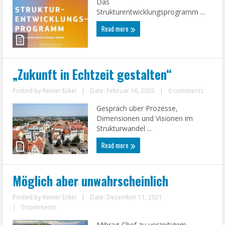
Das
Strukturentwicklungsprogramm ...
Read more
„Zukunft in Echtzeit gestalten“
Posted by
Reiner Eckel
|
Date: Februar 16, 2022
|
0 comments
Gespräch über Prozesse,
Dimensionen und Visionen im
Strukturwandel ...
Read more
Möglich aber unwahrscheinlich
Posted by
Reiner Eckel
|
Date: Dezember 11, 2021
|
0 comments
Mibrag-Chef zu vorzeitigem