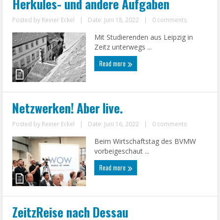
Herkules- und andere Aufgaben
Posted by
Reiner Eckel
|
Date: Juni 18, 2022
|
0 comments
Mit Studierenden aus Leipzig in
Zeitz unterwegs ...
Read more
Netzwerken! Aber live.
Posted by
Reiner Eckel
|
Date: Juni 16, 2022
|
0 comments
Beim Wirtschaftstag des BVMW
vorbeigeschaut ...
Read more
ZeitzReise nach Dessau