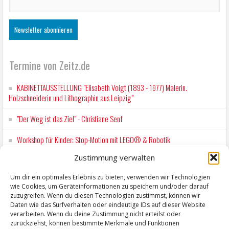
Termine von Zeitz.de
KABINETTAUSSTELLUNG "Elisabeth Voigt (1893 - 1977) Malerin.
Holzschneiderin und Lithographin aus Leipzig"
"Der Weg ist das Ziel" - Christiane Senf
Workshop für Kinder: Stop-Motion mit LEGO® & Robotik
Zustimmung verwalten
Wochenmarkt Zeitz
Um dir ein optimales Erlebnis zu bieten, verwenden wir Technologien
EINFACH LESEN im August 2026 H.P. Richter - DAMALS WAR ES FRIEDRICH
wie Cookies, um Geräteinformationen zu speichern und/oder darauf
Lesung in Einfacher Sprache
zuzugreifen. Wenn du diesen Technologien zustimmst, können wir
Daten wie das Surfverhalten oder eindeutige IDs auf dieser Website
verarbeiten. Wenn du deine Zustimmung nicht erteilst oder
zurückziehst, können bestimmte Merkmale und Funktionen