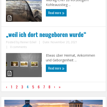
Kohleausstieg ...
Read more
„weil ich dort neugeboren wurde“
Posted by
Reiner Eckel
|
Date: November 20, 2021
|
0 comments
Etwas über Heimat, Ankommen
und Geborgenheit ...
Read more
‹
1
2
3
4
5
6
7
8
›
»