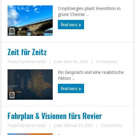
CropEnergies plant Investition in
grüne Chemie ...
Read more
Zeit für Zeitz
Posted by
Reiner Eckel
|
Date: März 05, 2022
|
0 comments
Ein Gespräch und eine realistische
Fiktion ...
Read more
Fahrplan & Visionen fürs Revier
Posted by
Reiner Eckel
|
Date: Februar 23, 2022
|
0 comments