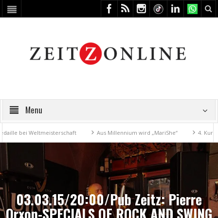
Menu
 bei Weltmeisterschaft
Aus Millennium wird „MariShe“
4. Kunstfest
03.03.15/20:00/Pub Zeitz: Pierre
Orxon-SPECIALS OF ROCK AND SWING