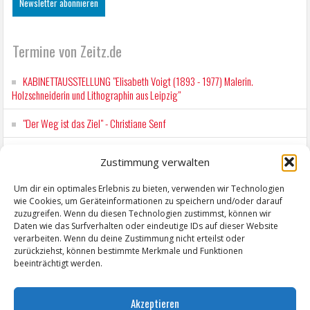
Termine von Zeitz.de
KABINETTAUSSTELLUNG "Elisabeth Voigt (1893 - 1977) Malerin.
Holzschneiderin und Lithographin aus Leipzig"
"Der Weg ist das Ziel" - Christiane Senf
Workshop für Kinder: Stop-Motion mit LEGO® & Robotik
Zustimmung verwalten
Kunstfest Zeitz
Um dir ein optimales Erlebnis zu bieten, verwenden wir Technologien
wie Cookies, um Geräteinformationen zu speichern und/oder darauf
Mit der Drahtseilbahn zur ZENTRALSTATION
zuzugreifen. Wenn du diesen Technologien zustimmst, können wir
Daten wie das Surfverhalten oder eindeutige IDs auf dieser Website
verarbeiten. Wenn du deine Zustimmung nicht erteilst oder
zurückziehst, können bestimmte Merkmale und Funktionen
beeinträchtigt werden.
Akzeptieren