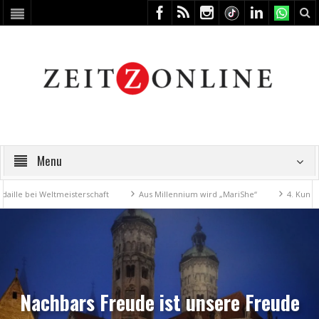
Menu
 bei Weltmeisterschaft
Aus Millennium wird „MariShe“
4. Kunstfest
Nachbars Freude ist unsere Freude