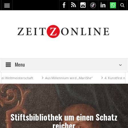
Menu
eisterschaft
Aus Millennium wird „MariShe“
4. Kunstfest macht Zeit
Stiftsbibliothek um einen Schatz
reicher