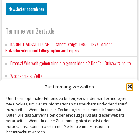
Termine von Zeitz.de
KABINETTAUSSTELLUNG "Elisabeth Voigt (1893 - 1977) Malerin.
Holzschneiderin und Lithographin aus Leipzig"
Protest! Wie weit gehen für die eigenen Ideale? Der Fall Brüsewitz heute.
Wochenmarkt Zeitz
Zustimmung verwalten
EINFACH LESEN im August 2026 H.P. Richter - DAMALS WAR ES FRIEDRICH
Lesung in Einfacher Sprache
Um dir ein optimales Erlebnis zu bieten, verwenden wir Technologien
wie Cookies, um Geräteinformationen zu speichern und/oder darauf
Workshop für Kinder: Stop-Motion mit LEGO® & Robotik
zuzugreifen. Wenn du diesen Technologien zustimmst, können wir
Daten wie das Surfverhalten oder eindeutige IDs auf dieser Website
verarbeiten. Wenn du deine Zustimmung nicht erteilst oder
zurückziehst, können bestimmte Merkmale und Funktionen
beeinträchtigt werden.