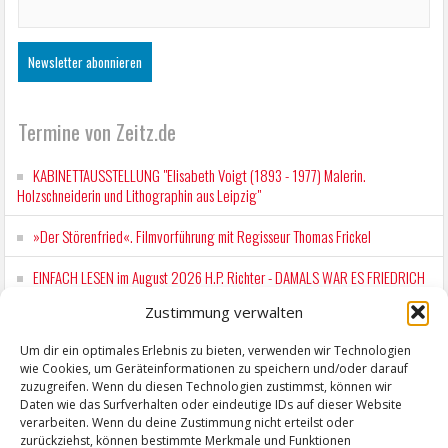
Termine von Zeitz.de
KABINETTAUSSTELLUNG "Elisabeth Voigt (1893 - 1977) Malerin.
Holzschneiderin und Lithographin aus Leipzig"
»Der Störenfried«. Filmvorführung mit Regisseur Thomas Frickel
EINFACH LESEN im August 2026 H.P. Richter - DAMALS WAR ES FRIEDRICH
Lesung in Einfacher Sprache
Zustimmung verwalten
Workshop für Kinder: Stop-Motion mit LEGO® & Robotik
Um dir ein optimales Erlebnis zu bieten, verwenden wir Technologien
wie Cookies, um Geräteinformationen zu speichern und/oder darauf
Mit der Drahtseilbahn zur ZENTRALSTATION
zuzugreifen. Wenn du diesen Technologien zustimmst, können wir
Daten wie das Surfverhalten oder eindeutige IDs auf dieser Website
verarbeiten. Wenn du deine Zustimmung nicht erteilst oder
zurückziehst, können bestimmte Merkmale und Funktionen