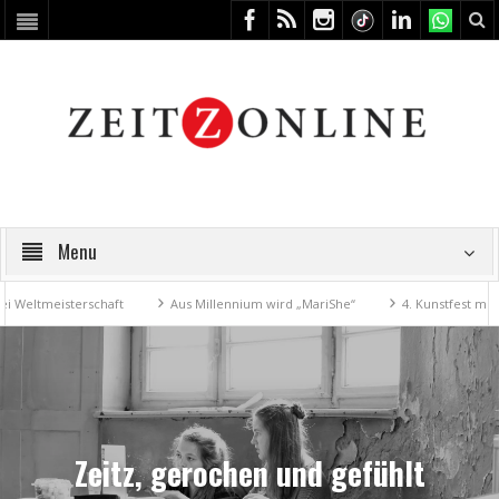
Menu
aft
Aus Millennium wird „MariShe“
4. Kunstfest macht Zeitz zum Kun
Zeitz, gerochen und gefühlt