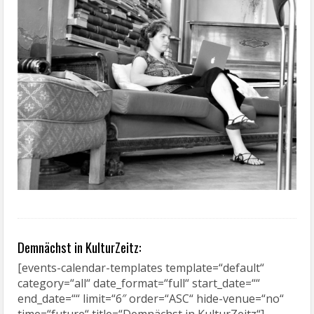
Demnächst in KulturZeitz:
[events-calendar-templates template=“default“
category=“all“ date_format=“full“ start_date=““
end_date=““ limit=“6″ order=“ASC“ hide-venue=“no“
time=“future“ title=“Demnächst in KulturZeitz“]