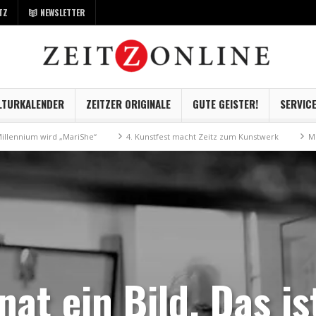
TZ
NEWSLETTER
LTURKALENDER
ZEITZER ORIGINALE
GUTE GEISTER!
SERVIC
4. Kunstfest macht Zeitz zum Kunstwerk
Museum Kayna geht digital
at ein Bild. Das is