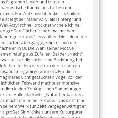
us filigranen Linien und trittst in
phantastische Räume aus Farben und
ormen. Für Zeitz mischt er die Techniken.
eist legt der Maler Acryl als Hintergrund.
Weil Acryl schnell trocknet wirbele ich bei
den großen Flächen schon mal mit dem
andfeger drüber“, erzählt er. Die Feinheiten
nd zarten Übergänge, zeigt er mir, die
ache er in Öl. Die Wahl seiner Motive
ämen häufig aus Zufällen. Bei der „Nacht“
twa stellt er die sächsische Beziehung bei
ofe her, in dem er sich an den Urlaub im
lbsandsteingebirge erinnert. Für die in
maginäres Licht getauchten Vögel vor der
ächtlichen Felswand machte er intensive
Studien in den Zoologischen Sammlungen
er Uni Halle. Rackwitz: „Natur beobachten,
as macht mir immer Freude.“ Das sieht man.
n seinem Werk für Zeitz vergegenwärtigt er
it großer Sinnlichkeit unsere Kulturgüter
nd trägt auf seine Weise dazu bei, sie zu