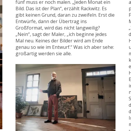
fünf muss er noch malen. „Jeden Monat ein
a
Bild. Das ist der Plan“, erzählt Rackwitz. Es
gibt keinen Grund, daran zu zweifeln. Erst die
F
Entwürfe, dann der Übertrag ins
M
Großformat, wird das nicht langweilig?
„
„Nein“, sagt der Maler, „ich beginne jedes
Mal neu. Keines der Bilder wird am Ende
H
genau so wie im Entwurf.“ Was ich aber sehe:
u
großartig werden sie alle.
m
k
e
H
E
i
n
d
d
I
m
u