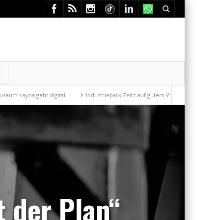
E
Industriepark Zeitz auf gutem Weg
Mit der Drahtseilbahn zur ZENTRA
t der Plan“