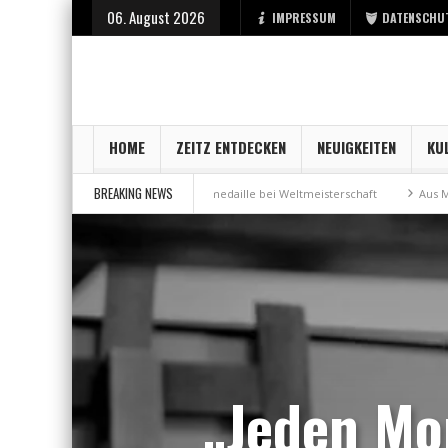
06. August 2026
IMPRESSUM
DATENSCHU
HOME
ZEITZ ENTDECKEN
NEUIGKEITEN
KU
BREAKING NEWS
Bronzemedaille bei Weltmeisterschaft
Aus Millennium wird „MariShe“
„Jeden Mon