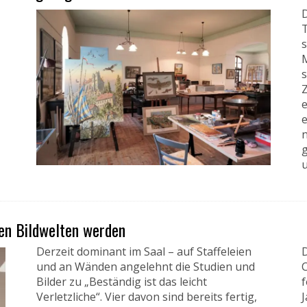
D
T
Z
e
n
g
u
en Bildwelten werden
Derzeit dominant im Saal – auf Staffeleien
D
und an Wänden angelehnt die Studien und
C
Bilder zu „Beständig ist das leicht
f
Verletzliche“. Vier davon sind bereits fertig,
J