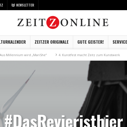
TZ
NEWSLETTER
LTURKALENDER
ZEITZER ORIGINALE
GUTE GEISTER!
SERVIC
nium wird „MariShe“
4. Kunstfest macht Zeitz zum Kunstwerk
Museum 
#DasRevieristhier