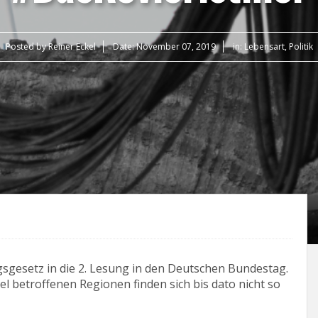
Posted by
Reiner Eckel
Date:
November 07, 2019
in:
Lebensart
,
Politik
gesetz in die 2. Lesung in den Deutschen Bundestag.
 betroffenen Regionen finden sich bis dato nicht so