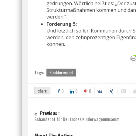
gedrungen. Wörtlich heißt es: „Der zust
Strukturmaßnahmen kommen und danach d
werden.“
Forderung 5:
Und letztlich sollen Kommunen durch 
werden, den zehnprozentigen Eigenfinan
können.
Tags:
Strukturwandel
share
0
0
0
Previous :
Schaudepot für Deutsches Kinderwagenmuseum
About The Author