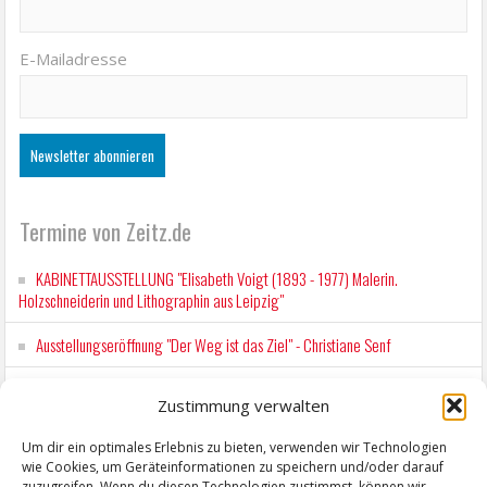
E-Mailadresse
Termine von Zeitz.de
KABINETTAUSSTELLUNG "Elisabeth Voigt (1893 - 1977) Malerin.
Holzschneiderin und Lithographin aus Leipzig"
Ausstellungseröffnung "Der Weg ist das Ziel" - Christiane Senf
Kunstfest Zeitz
Zustimmung verwalten
Mit der Drahtseilbahn zur ZENTRALSTATION
Um dir ein optimales Erlebnis zu bieten, verwenden wir Technologien
wie Cookies, um Geräteinformationen zu speichern und/oder darauf
Kunstfest Zeitz
zuzugreifen. Wenn du diesen Technologien zustimmst, können wir