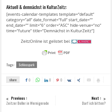
Aktuell & demnächst in KulturZeitz:
[events-calendar-templates template=“default“
category=“all“ date_format=“full“ start_date=““
end_date=““ limit=“6″ order=“ASC“ hide-venue=“no“
time=“future“ title=“Demnächst in KulturZeitz“]
ZeitzOnline ist gelistet bei:
Tags:
Schlosspark
share
0
0
0
Previous :
Next :
Zeitzer Boller in Wernigerode
Darf ich bitten?