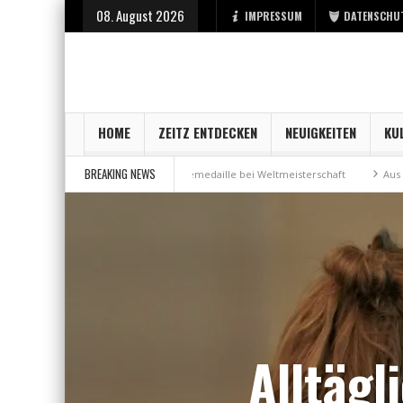
08. August 2026
IMPRESSUM
DATENSCHU
HOME
ZEITZ ENTDECKEN
NEUIGKEITEN
KU
BREAKING NEWS
itz
Bronzemedaille bei Weltmeisterschaft
Aus Millennium wird „Mar
Alltägl