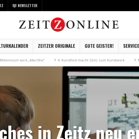
TZ
NEWSLETTER
LTURKALENDER
ZEITZER ORIGINALE
GUTE GEISTER!
SERVIC
iShe“
4. Kunstfest macht Zeitz zum Kunstwerk
Museum Kayna geht dig
iches in Zeitz neu 