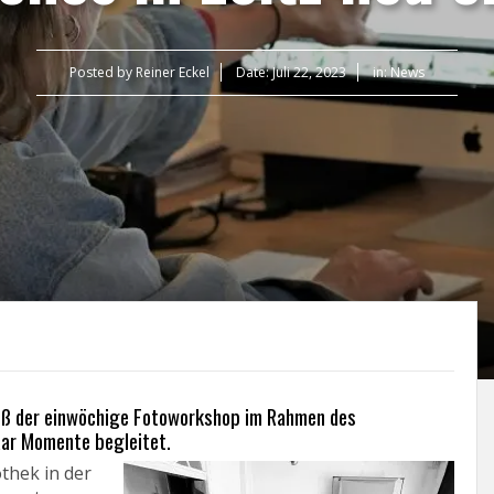
Posted by
Reiner Eckel
Date:
Juli 22, 2023
in:
News
eß der einwöchige Fotoworkshop im Rahmen des
aar Momente begleitet.
thek in der