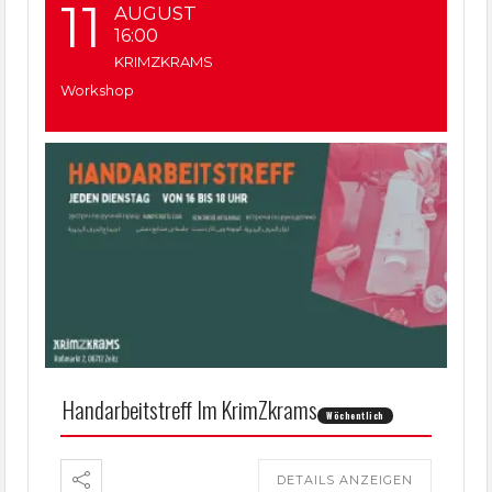
11
AUGUST
16:00
KRIMZKRAMS
Workshop
Handarbeitstreff Im KrimZkrams
Wöchentlich
DETAILS ANZEIGEN