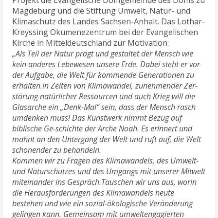
Projekt die Evangelische Domgemeinde des Doms zu
Magdeburg und die Stiftung Umwelt, Natur- und
Klimaschutz des Landes Sachsen-Anhalt. Das Lothar-
Kreyssing Ökumenezentrum bei der Evangelischen
Kirche in Mitteldeutschland zur Motivation:
„Als Teil der Natur prägt und gestaltet der Mensch wie
kein anderes Lebewesen unsere Erde. Dabei steht er vor
der Aufgabe, die Welt für kommende Generationen zu
erhalten.In Zeiten von Klimawandel, zunehmender Zer-
störung natürlicher Ressourcen und auch Krieg will die
Glasarche ein „Denk-Mal“ sein, dass der Mensch rasch
umdenken muss! Das Kunstwerk nimmt Bezug auf
biblische Ge-schichte der Arche Noah. Es erinnert und
mahnt an den Untergang der Welt und ruft auf, die Welt
schonender zu behandeln.
Kommen wir zu Fragen des Klimawandels, des Umwelt-
und Naturschutzes und des Umgangs mit unserer Mitwelt
miteinander ins Gespräch.Tauschen wir uns aus, worin
die Herausforderungen des Klimawandels heute
bestehen und wie ein sozial-ökologische Veränderung
gelingen kann. Gemeinsam mit umweltengagierten