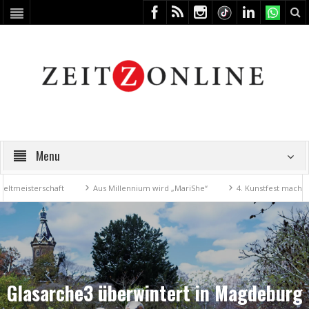
Menu
schaft
Aus Millennium wird „MariShe“
4. Kunstfest macht Zeitz zum 
Glasarche3 überwintert in Magdeburg