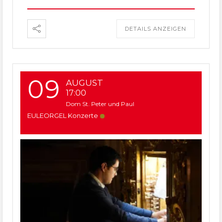
DETAILS ANZEIGEN
09
AUGUST
17:00
Dom St. Peter und Paul
EULEORGEL Konzerte