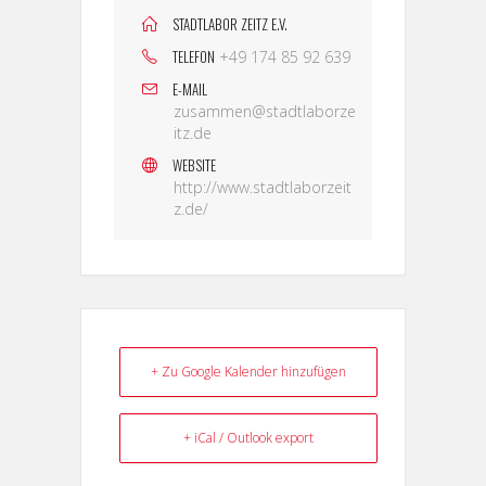
STADTLABOR ZEITZ E.V.
TELEFON
+49 174 85 92 639
E-MAIL
zusammen@stadtlaborze
itz.de
WEBSITE
http://www.stadtlaborzeit
z.de/
+ Zu Google Kalender hinzufügen
+ iCal / Outlook export