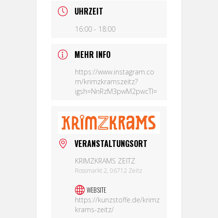
UHRZEIT
16:00 - 18:00
MEHR INFO
https://www.instagram.co
m/krimzkramszeitz?
igsh=NnRzM3pwM2pwcTI=
VERANSTALTUNGSORT
KRIMZKRAMS ZEITZ
Rossmarkt 2, 06712 Zeitz
WEBSITE
https://kunzstoffe.de/krimz
krams-zeitz/