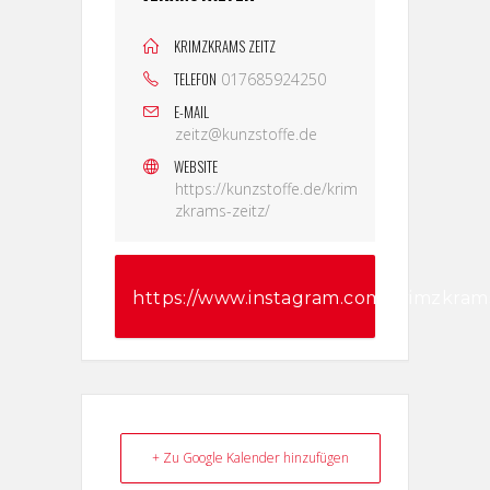
KRIMZKRAMS ZEITZ
TELEFON
017685924250
E-MAIL
zeitz@kunzstoffe.de
WEBSITE
https://kunzstoffe.de/krim
zkrams-zeitz/
https://www.instagram.com/krimzkram
igsh=NnRzM3pwM2pwcTI=
+ Zu Google Kalender hinzufügen