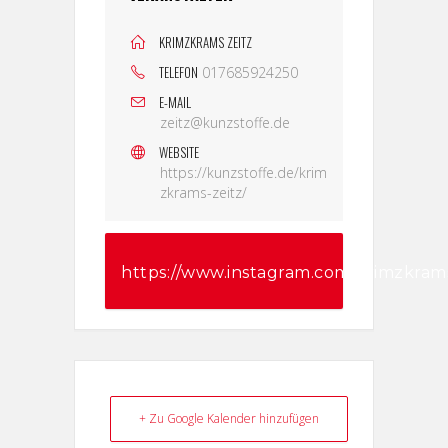
KRIMZKRAMS ZEITZ
TELEFON
017685924250
E-MAIL
zeitz@kunzstoffe.de
WEBSITE
https://kunzstoffe.de/krim
zkrams-zeitz/
https://www.instagram.com/krimzkram
igsh=NnRzM3pwM2pwcTI=
+ Zu Google Kalender hinzufügen