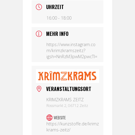
UHRZEIT
16:00 - 18:00
MEHR INFO
https://www.instagram.co
m/krimzkramszeitz?
igsh=NnRzM3pwM2pwcTI=
VERANSTALTUNGSORT
KRIMZKRAMS ZEITZ
Rossmarkt 2, 06712 Zeitz
WEBSITE
https://kunzstoffe.de/krimz
krams-zeitz/