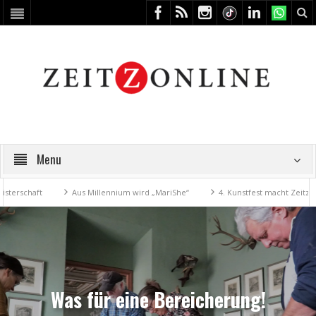
Menu
haft
Aus Millennium wird „MariShe“
4. Kunstfest macht Zeitz zum Ku
Was für eine Bereicherung!