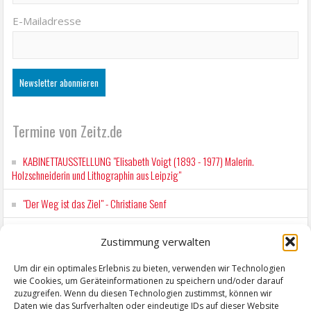
E-Mailadresse
Termine von Zeitz.de
KABINETTAUSSTELLUNG "Elisabeth Voigt (1893 - 1977) Malerin.
Holzschneiderin und Lithographin aus Leipzig"
"Der Weg ist das Ziel" - Christiane Senf
Workshop für Kinder: Stop-Motion mit LEGO® & Robotik
Zustimmung verwalten
Kunstfest Zeitz
Um dir ein optimales Erlebnis zu bieten, verwenden wir Technologien
wie Cookies, um Geräteinformationen zu speichern und/oder darauf
Mit der Drahtseilbahn zur ZENTRALSTATION
zuzugreifen. Wenn du diesen Technologien zustimmst, können wir
Daten wie das Surfverhalten oder eindeutige IDs auf dieser Website