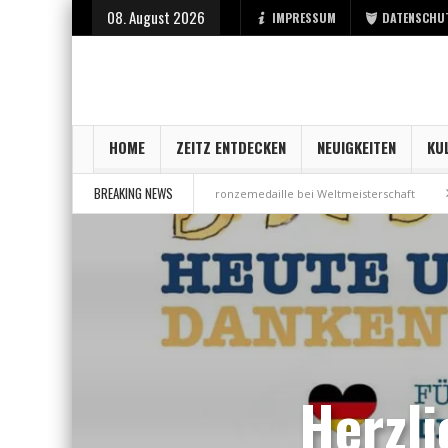
08. August 2026
IMPRESSUM
DATENSCHU
HOME
ZEITZ ENTDECKEN
NEUIGKEITEN
KU
BREAKING NEWS
bei der Stadt Zeitz
Bronzemedaille bei Weltmeisterschaft
Aus Mille
Herzli