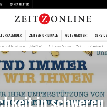
TZ
NEWSLETTER
LTURKALENDER
ZEITZER ORIGINALE
GUTE GEISTER!
SERVIC
nnium wird „MariShe“
4. Kunstfest macht Zeitz zum Kunstwerk
Museum
chkeit in schweren